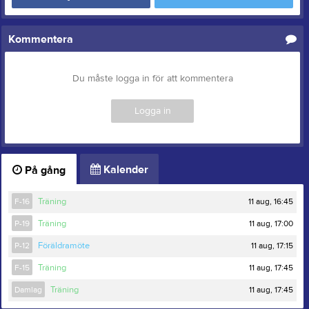
Kommentera
Du måste logga in för att kommentera
Logga in
Kalender
På gång
11 aug, 16:45
F-16
Träning
11 aug, 17:00
P-19
Träning
11 aug, 17:15
P-12
Föräldramöte
11 aug, 17:45
F-15
Träning
11 aug, 17:45
Damlag
Träning