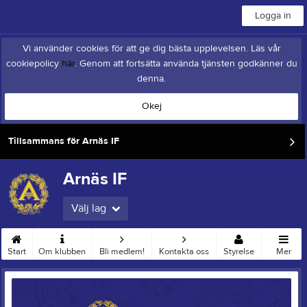
Logga in
Vi använder cookies för att ge dig bästa upplevelsen. Läs vår
cookiepolicy
här
. Genom att fortsätta använda tjänsten godkänner du
denna.
Okej
Tillsammans för Arnäs IF
Arnäs IF
Välj lag
Start
Om klubben
Bli medlem!
Kontakta oss
Styrelse
Mer