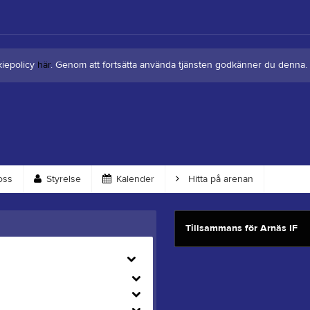
kiepolicy
här
. Genom att fortsätta använda tjänsten godkänner du denna.
oss
Styrelse
Kalender
Hitta på arenan
Tillsammans för Arnäs IF