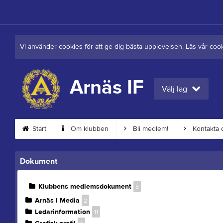
Vi använder cookies för att ge dig bästa upplevelsen. Läs vår coo
Arnäs IF
Välj lag
Start
Om klubben
Bli medlem!
Kontakta 
Dokument
Klubbens medlemsdokument
5
Arnäs I Media
2
Ledarinformation
11